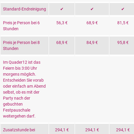
Standard-Endreinigung
✔
✔
✔
Preis je Person bei 6
56,3 €
68,9 €
81,5 €
Stunden
Preis je Person bei 8
68,9 €
84,9 €
95,8 €
Stunden
Im Quader12 ist das
Feiern bis 3:00 Uhr
morgens möglich.
Entscheiden Sie vorab
oder einfach am Abend
selbst, ob es mit der
Party nach der
gebuchten
Festpauschale
weitergehen darf.
Zusatzstunde bei
294,1 €
294,1 €
294,1 €