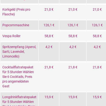
Korkgeld (Preis pro
21,0 €
21,0 €
21,0 €
Flasche)
Popcornmaschine
126,1 €
126,1 €
126,1 €
Vespa Roller
58,8 €
58,8 €
58,8 €
Spritzempfang (Aperol,
4,2 €
4,2 €
4,2 €
Sarti, Lavendel,
Limoncello)
Cocktailflatratepaket
21,8 €
21,8 €
21,8 €
für 5 Stunden Wählen
Sie 6 Cocktails, Preis
pro angemeldeten
Gast
Longdrinkflatratepaket
15,9 €
15,9 €
15,9 €
für 5 Stunden Wählen