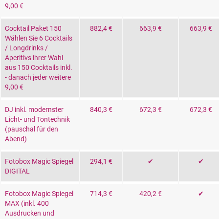
9,00 €
Cocktail Paket 150
882,4 €
663,9 €
663,9 €
Wählen Sie 6 Cocktails
/ Longdrinks /
Aperitivs ihrer Wahl
aus 150 Cocktails inkl.
- danach jeder weitere
9,00 €
DJ inkl. modernster
840,3 €
672,3 €
672,3 €
Licht- und Tontechnik
(pauschal für den
Abend)
Fotobox Magic Spiegel
294,1 €
✔
✔
DIGITAL
Fotobox Magic Spiegel
714,3 €
420,2 €
✔
MAX (inkl. 400
Ausdrucken und